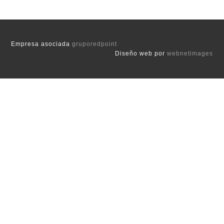
Empresa asociada
gruporedpoint
Diseño web por
webnetimages