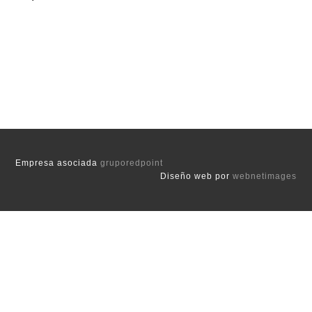
Empresa asociada
gruporedpoint
Diseño web por
webnetimages