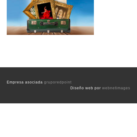
Empresa asociada
gruporedpoint
Diseño web por
webnetimages