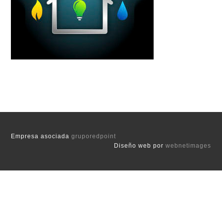
Empresa asociada
gruporedpoint
Diseño web por
webnetimages